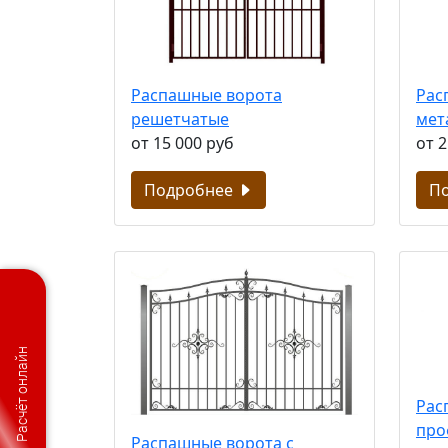
Распашные ворота
Рас
решетчатые
мет
от 15 000 руб
от 2
Подробнее
П
Расчёт онлайн
Рас
про
Распашные ворота с