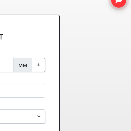
т
мм
+